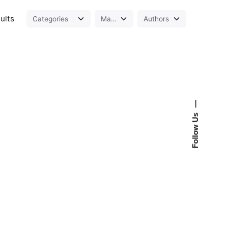
ults
—
Follow Us