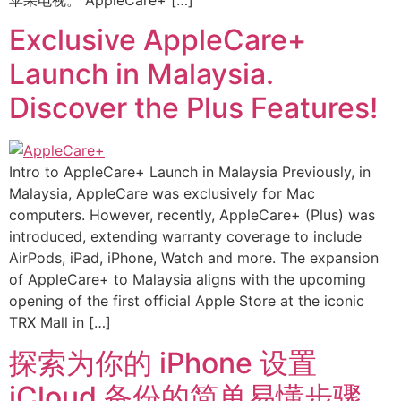
苹果电视。 AppleCare+ […]
Exclusive AppleCare+
Launch in Malaysia.
Discover the Plus Features!
Intro to AppleCare+ Launch in Malaysia Previously, in
Malaysia, AppleCare was exclusively for Mac
computers. However, recently, AppleCare+ (Plus) was
introduced, extending warranty coverage to include
AirPods, iPad, iPhone, Watch and more. The expansion
of AppleCare+ to Malaysia aligns with the upcoming
opening of the first official Apple Store at the iconic
TRX Mall in […]
探索为你的 iPhone 设置
iCloud 备份的简单易懂步骤