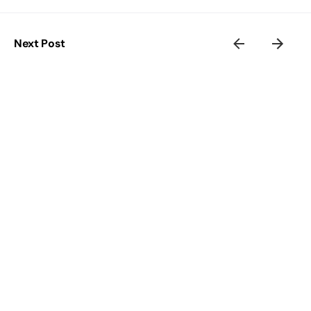
Next Post
揭开 Mac AppleCare 与店家保修之间的区别
Related Posts